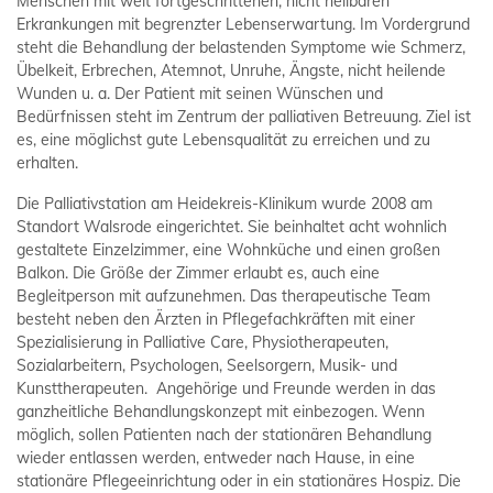
Menschen mit weit fortgeschrittenen, nicht heilbaren
Erkrankungen mit begrenzter Lebenserwartung. Im Vordergrund
steht die Behandlung der belastenden Symptome wie Schmerz,
Übelkeit, Erbrechen, Atemnot, Unruhe, Ängste, nicht heilende
Wunden u. a. Der Patient mit seinen Wünschen und
Bedürfnissen steht im Zentrum der palliativen Betreuung. Ziel ist
es, eine möglichst gute Lebensqualität zu erreichen und zu
erhalten.
Die Palliativstation am Heidekreis-Klinikum wurde 2008 am
Standort Walsrode eingerichtet. Sie beinhaltet acht wohnlich
gestaltete Einzelzimmer, eine Wohnküche und einen großen
Balkon. Die Größe der Zimmer erlaubt es, auch eine
Begleitperson mit aufzunehmen. Das therapeutische Team
besteht neben den Ärzten in Pflegefachkräften mit einer
Spezialisierung in Palliative Care, Physiotherapeuten,
Sozialarbeitern, Psychologen, Seelsorgern, Musik- und
Kunsttherapeuten. Angehörige und Freunde werden in das
ganzheitliche Behandlungskonzept mit einbezogen. Wenn
möglich, sollen Patienten nach der stationären Behandlung
wieder entlassen werden, entweder nach Hause, in eine
stationäre Pflegeeinrichtung oder in ein stationäres Hospiz. Die