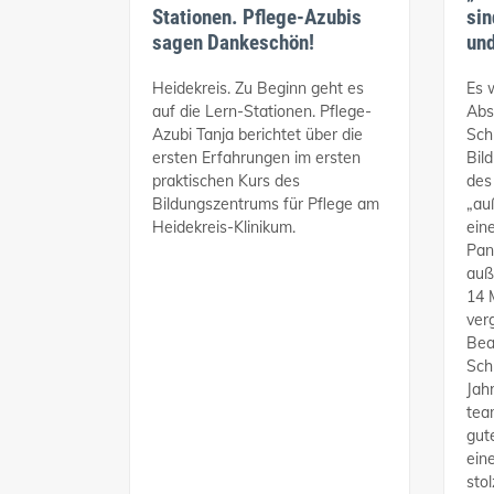
Stationen. Pflege-Azubis
sin
sagen Dankeschön!
und
Heidekreis. Zu Beginn geht es
Es 
auf die Lern-Stationen. Pflege-
Abs
Azubi Tanja berichtet über die
Sch
ersten Erfahrungen im ersten
Bil
praktischen Kurs des
des
Bildungszentrums für Pflege am
„au
Heidekreis-Klinikum.
ein
Pan
auß
14 
ver
Bea
Sch
Jah
tea
gut
ein
stol