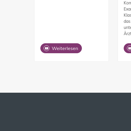
Kom
Exa
Kla
das
unt
Ärz
Weiterlesen