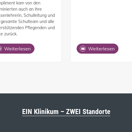
pliment kam von den
minierten auch an ihre
ssenlehrerin, Schulleitung und
 gesamte Schulteam und alle
erstützenden Pflegenden und
te zurück.
Weiterlesen
Weiterlesen
EIN Klinikum – ZWEI Standorte