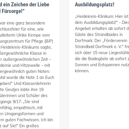
d ein Zeichen der Liebe
Ausbildungsplatz!
 Fürsorge!“
„Heidekreis-Klinikum: Hier ist
dein Ausbildungsplatz!" - Die
war eine ganz besondere
Angebot erhalten ab sofort d
chlussfeier für eine, wie
Gäste des Strandbades in
ulleiterin Ulrike Kempe vom
Dorfmark. Der „Förderverein
dungszentrum für Pflege (BiP)
Strandbad Dorfmark e. V." fr
 Heidekreis-Klinikums sagte,
sich über 15 neue Liegestühl
ßergewöhnliche Klasse in
die die Badegäste ab sofort
er außergewöhnlichen Zeit –
Sonnen und Entspannen nut
demie und Hitzewelle – mit
können.
ergewöhnlich guten Noten:
Mal wurde die Note 1 an Euch
geben!" Und Klassenlehrerin
te Geutjes lobte ihre 19
ülerinnen und Schüler des
rgangs 9/17: „Sie sind
mfähig, empathisch, mit
en Umgangsformen und
em guten Fachwissen. Ich bin
z auf Sie!" Ein großes