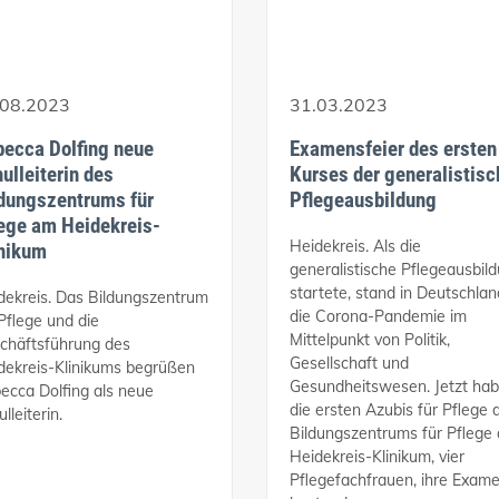
.08.2023
31.03.2023
ecca Dolfing neue
Examensfeier des ersten
ulleiterin des
Kurses der generalistis
dungszentrums für
Pflegeausbildung
ege am Heidekreis-
Heidekreis. Als die
inikum
generalistische Pflegeausbil
startete, stand in Deutschlan
dekreis. Das Bildungszentrum
die Corona-Pandemie im
 Pflege und die
Mittelpunkt von Politik,
chäftsführung des
Gesellschaft und
dekreis-Klinikums begrüßen
Gesundheitswesen. Jetzt ha
ecca Dolfing als neue
die ersten Azubis für Pflege 
lleiterin.
Bildungszentrums für Pflege
Heidekreis-Klinikum, vier
Pflegefachfrauen, ihre Exam