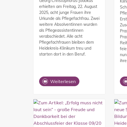
Georg‑Christophorus‑Jodokus
Kli
erhielten am Freitag, 22. August
Sch
2025, acht junge Frauen ihre
Pfl
Urkunde als Pflegefachfrau. Zwei
Ers
weitere Absolventinnen wurden
Zus
als Pflegeassistentinnen
Pra
verabschiedet. Alle acht
Pra
Pflegefachfrauen bleiben dem
Rei
Heidekreis‑Klinikum treu und
fei
starten dort in den Beruf.
nun
ihre
Weiterlesen