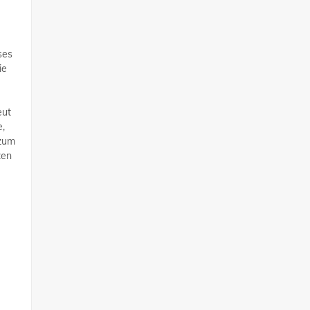
ses
ie
eut
e,
 zum
zen