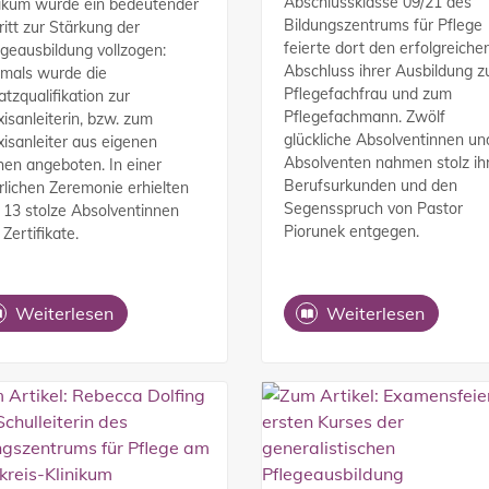
Abschlussklasse 09/21 des
nikum wurde ein bedeutender
Bildungszentrums für Pflege
ritt zur Stärkung der
feierte dort den erfolgreiche
egeausbildung vollzogen:
Abschluss ihrer Ausbildung z
tmals wurde die
Pflegefachfrau und zum
atzqualifikation zur
Pflegefachmann. Zwölf
xisanleiterin, bzw. zum
glückliche Absolventinnen un
xisanleiter aus eigenen
Absolventen nahmen stolz ih
hen angeboten. In einer
Berufsurkunden und den
erlichen Zeremonie erhielten
Segensspruch von Pastor
 13 stolze Absolventinnen
Piorunek entgegen.
 Zertifikate.
Weiterlesen
Weiterlesen