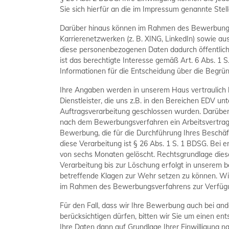
Sie sich hierfür an die im Impressum genannte Stell
Darüber hinaus können im Rahmen des Bewerbung
Karrierenetzwerken (z. B. XING, LinkedIn) sowie a
diese personenbezogenen Daten dadurch öffentlich
ist das berechtigte Interesse gemäß Art. 6 Abs. 1 S
Informationen für die Entscheidung über die Begrü
Ihre Angaben werden in unserem Haus vertraulich 
Dienstleister, die uns z.B. in den Bereichen EDV u
Auftragsverarbeitung geschlossen wurden. Darüber h
nach dem Bewerbungsverfahren ein Arbeitsvertrag g
Bewerbung, die für die Durchführung Ihres Beschäf
diese Verarbeitung ist § 26 Abs. 1 S. 1 BDSG. Bei
von sechs Monaten gelöscht. Rechtsgrundlage dieser 
Verarbeitung bis zur Löschung erfolgt in unserem 
betreffende Klagen zur Wehr setzen zu können. Wir
im Rahmen des Bewerbungsverfahrens zur Verfügun
Für den Fall, dass wir Ihre Bewerbung auch bei an
berücksichtigen dürfen, bitten wir Sie um einen e
Ihre Daten dann auf Grundlage Ihrer Einwilligung na