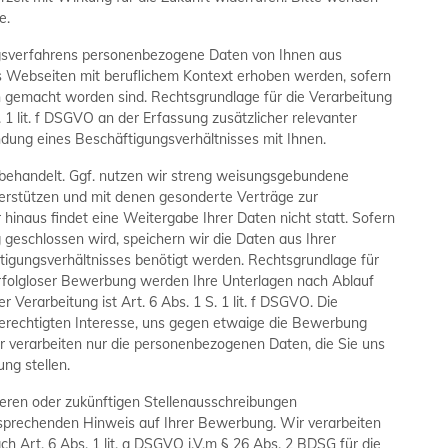
e.
sverfahrens personenbezogene Daten von Ihnen aus
us Webseiten mit beruflichem Kontext erhoben werden, sofern
 gemacht worden sind. Rechtsgrundlage für die Verarbeitung
. 1 lit. f DSGVO an der Erfassung zusätzlicher relevanter
ndung eines Beschäftigungsverhältnisses mit Ihnen.
behandelt. Ggf. nutzen wir streng weisungsgebundene
nterstützen und mit denen gesonderte Verträge zur
inaus findet eine Weitergabe Ihrer Daten nicht statt. Sofern
eschlossen wird, speichern wir die Daten aus Ihrer
tigungsverhältnisses benötigt werden. Rechtsgrundlage für
 erfolgloser Bewerbung werden Ihre Unterlagen nach Ablauf
Verarbeitung ist Art. 6 Abs. 1 S. 1 lit. f DSGVO. Die
berechtigten Interesse, uns gegen etwaige die Bewerbung
 verarbeiten nur die personenbezogenen Daten, die Sie uns
g stellen.
deren oder zukünftigen Stellenausschreibungen
ntsprechenden Hinweis auf Ihrer Bewerbung. Wir verarbeiten
ch Art. 6 Abs. 1 lit. a DSGVO i.V.m § 26 Abs. 2 BDSG für die