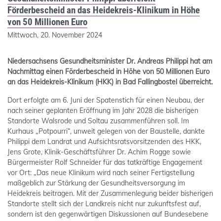
Förderbescheid an das Heidekreis-Klinikum in Höhe
von 50 Millionen Euro
Mittwoch, 20. November 2024
Niedersachsens Gesundheitsminister Dr. Andreas Philippi hat am
Nachmittag einen Förderbescheid in Höhe von 50 Millionen Euro
an das Heidekreis-Klinikum (HKK) in Bad Fallingbostel überreicht.
Dort erfolgte am 6. Juni der Spatenstich für einen Neubau, der
nach seiner geplanten Eröffnung im Jahr 2028 die bisherigen
Standorte Walsrode und Soltau zusammenführen soll. Im
Kurhaus „Potpourri“, unweit gelegen von der Baustelle, dankte
Philippi dem Landrat und Aufsichtsratsvorsitzenden des HKK,
Jens Grote, Klinik-Geschäftsführer Dr. Achim Rogge sowie
Bürgermeister Rolf Schneider für das tatkräftige Engagement
vor Ort: „Das neue Klinikum wird nach seiner Fertigstellung
maßgeblich zur Stärkung der Gesundheitsversorgung im
Heidekreis beitragen. Mit der Zusammenlegung beider bisherigen
Standorte stellt sich der Landkreis nicht nur zukunftsfest auf,
sondern ist den gegenwärtigen Diskussionen auf Bundesebene