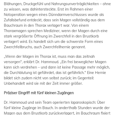
Blähungen, Druckgefühl und Nahrungsunverträglichkeiten – ohne
zu wissen, was dahintersteckte. Erst im Rahmen einer
Notoperation wegen eines Dünndarmverschlusses wurde als
Zufallsbefund entdeckt, dass sein Magen vollständig aus dem
Bauchraum in den Thorax verlagert war. Von einem
Thoraxmagen sprechen Mediziner, wenn der Magen durch eine
stark vergrößerte Öffnung im Zwerchfell in den Brustkorb
verlagert wird. Es handelt sich um die schwerste Form eines
Zwerchfellbruchs, auch Zwerchfellhernie genannt.
„Wenn der Magen im Thorax ist, muss man das zeitnah
versorgen", erklärt Dr. Hammoud. „Ein frei beweglicher Magen
kann sich verdrehen – und dann ist keine Passage mehr möglich,
die Durchblutung ist gefährdet, das ist gefährlich." Eine Hernie
bildet sich zudem nicht von selbst zurück; im Gegenteil:
Unbehandelt wird sie mit der Zeit immer größer.
Präziser Eingriff mit fünf kleinen Zugängen
Dr. Hammoud und sein Team operierten laparoskopisch: Über
fünf kleine Zugänge im Bauch. In anderthalb Stunden wurde der
Magen aus dem Brustkorb zurückverlagert, im Bauchraum fixiert