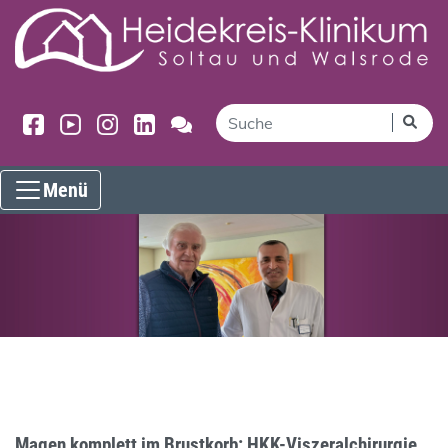
Menü
Magen komplett im Brustkorb: HKK-Viszeralchirurgie