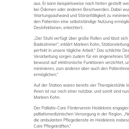
aus. Er kann beispielsweise nach hinten gestellt w
bei Ödemen oder anderen Beschwerden. Dabei wurd
Wartungsaufwand und Störanfälligkeit zu minimiere
den Patienten eine selbstständige Nutzung ermögli
Desinfektionen, erleichtert.
„Der Stuhl verfügt über große Rollen und lässt sich 
Badezimmer“, erklärt Marleen Kohn, Stationsleitung de
perfekt in unsere tägliche Arbeit.“ Das schlichte De
Verarbeitung sorgen zudem für ein angenehmes Sit
bewusst auf elektronische Funktionen verzichtet,
minimieren, zum anderen aber auch den Patientinne
ermöglichen.“
Auf der Station waren bereits vier Therapiestühle i
ihnen ist nur noch einer nutzbar, und somit sind nun
Marleen Kohn.
Der Palliativ-Care Förderverein Heidekreis engagiert
palliativmedizinischen Versorgung in der Region. „
die ambulanten Pflegedienste im Heidekreis insbeso
Care Pflegekräften.“