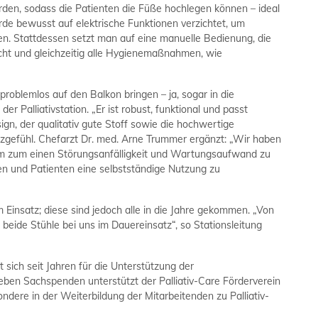
erden, sodass die Patienten die Füße hochlegen können – ideal
e bewusst auf elektrische Funktionen verzichtet, um
n. Stattdessen setzt man auf eine manuelle Bedienung, die
cht und gleichzeitig alle Hygienemaßnahmen, wie
problemlos auf den Balkon bringen – ja, sogar in die
r Palliativstation. „Er ist robust, funktional und passt
sign, der qualitativ gute Stoff sowie die hochwertige
zgefühl. Chefarzt Dr. med. Arne Trummer ergänzt: „Wir haben
 um zum einen Störungsanfälligkeit und Wartungsaufwand zu
n und Patienten eine selbstständige Nutzung zu
m Einsatz; diese sind jedoch alle in die Jahre gekommen. „Von
 beide Stühle bei uns im Dauereinsatz“, so Stationsleitung
 sich seit Jahren für die Unterstützung der
Neben Sachspenden unterstützt der Palliativ-Care Förderverein
ndere in der Weiterbildung der Mitarbeitenden zu Palliativ-