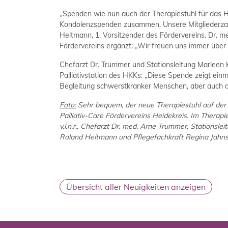
„Spenden wie nun auch der Therapiestuhl für das 
Kondolenzspenden zusammen. Unsere Mitgliederzahl 
Heitmann, 1. Vorsitzender des Fördervereins. Dr. m
Fördervereins ergänzt: „Wir freuen uns immer über
Chefarzt Dr. Trummer und Stationsleitung Marleen 
Palliativstation des HKKs: „Diese Spende zeigt ei
Begleitung schwerstkranker Menschen, aber auch d
Foto:
Sehr bequem, der neue Therapiestuhl auf der P
Palliativ-Care Fördervereins Heidekreis. Im Therapi
v.l.n.r., Chefarzt Dr. med. Arne Trummer, Stationsle
Roland Heitmann und Pflegefachkraft Regina Jahns
Übersicht aller Neuigkeiten anzeigen